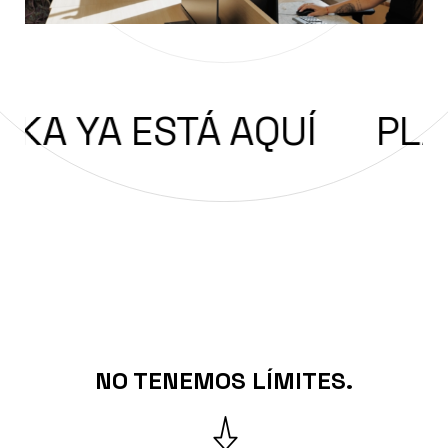
YA ESTÁ AQUÍ
PLAKA Y
n
er
utube
NO TENEMOS LÍMITES.