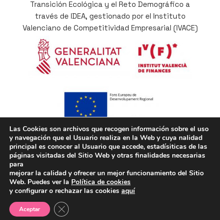
Transición Ecológica y el Reto Demográfico a
través de IDEA, gestionado por el Instituto
Valenciano de Competitividad Empresarial (IVACE)
Las Cookies son archivos que recogen información sobre el uso
y navegación que el Usuario realiza en la Web y cuya nalidad
Cofinançat per la Unió Europea a través del
principal es conocer al Usuario que accede, estadísiticas de las
Programa Operatiu del Fons Europeu de
páginas visitadas del Sitio Web y otras finalidades necesarias
para
Desenvolupament Regional (FEDER) de la
mejorar la calidad y ofrecer un mejor funcionamiento del Sitio
Comunitat Valenciana 2014-2020, com a part de la
Web. Puedes ver la
Política de cookies
resposta de la Unió a la pandèmia del COVID-19
y configurar o rechazar las cookies
aquí
Cerrar el banner de cookies RGPD
Aceptar