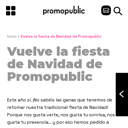
Saltar
al
C
contenido
O
N
Inicio
 > 
Vuelve la fiesta de Navidad de Promopublic
T
Vuelve la fiesta
A
de Navidad de
C
Promopublic
T
O
Este año sí. ¡No sabéis las ganas que tenemos de
retomar nuestra tradicional fiesta de Navidad!
Porque nos gusta verte, nos gusta tu sonrisa, nos
gusta tu presencia… y por eso hemos pedido a