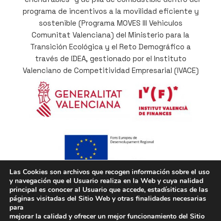
programa de incentivos a la movilidad eficiente y
sostenible (Programa MOVES III Vehiculos
Comunitat Valenciana) del Ministerio para la
Transición Ecológica y el Reto Demográfico a
través de IDEA, gestionado por el Instituto
Valenciano de Competitividad Empresarial (IVACE)
Las Cookies son archivos que recogen información sobre el uso
y navegación que el Usuario realiza en la Web y cuya nalidad
Cofinançat per la Unió Europea a través del
principal es conocer al Usuario que accede, estadísiticas de las
Programa Operatiu del Fons Europeu de
páginas visitadas del Sitio Web y otras finalidades necesarias
para
Desenvolupament Regional (FEDER) de la
mejorar la calidad y ofrecer un mejor funcionamiento del Sitio
Comunitat Valenciana 2014-2020, com a part de la