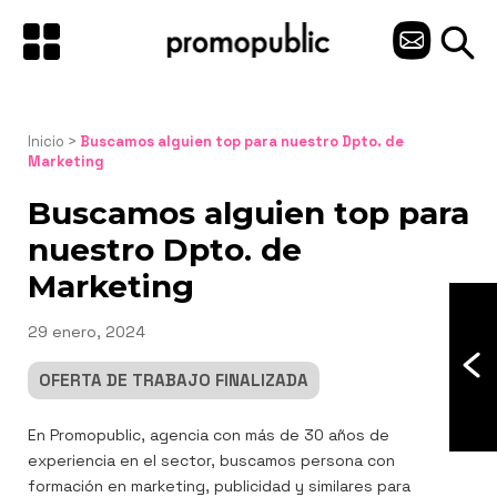
Saltar
al
C
contenido
O
N
Inicio
 > 
Buscamos alguien top para nuestro Dpto. de 
Marketing
T
Buscamos alguien top para
A
nuestro Dpto. de
C
Marketing
T
Publicado
29 enero, 2024
O
el
OFERTA DE TRABAJO FINALIZADA
Navegación
En Promopublic, agencia con más de 30 años de
de
experiencia en el sector, buscamos persona con
entradas
formación en marketing, publicidad y similares para