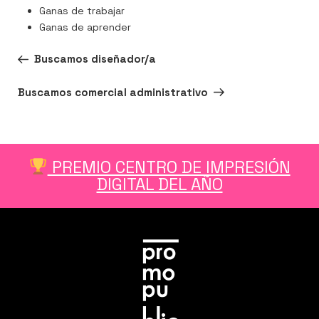
Ganas de trabajar
Ganas de aprender
Entrada
ANTERIOR
Buscamos diseñador/a
anterior:
Siguiente
SIGUIENTE
Buscamos comercial administrativo
entrada
PREMIO CENTRO DE IMPRESIÓN
DIGITAL DEL AÑO