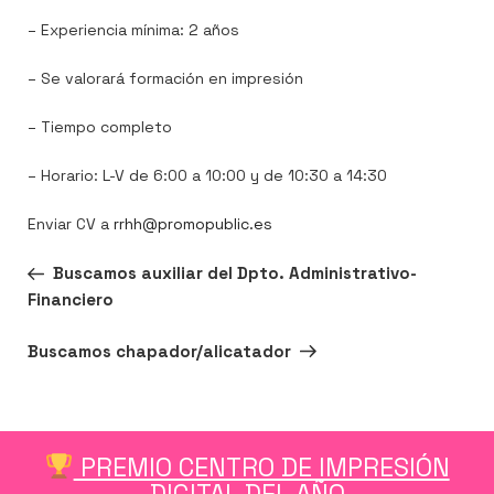
– Experiencia mínima: 2 años
– Se valorará formación en impresión
– Tiempo completo
– Horario: L-V de 6:00 a 10:00 y de 10:30 a 14:30
Enviar CV a
rrhh@promopublic.es
Entrada
ANTERIOR
Buscamos auxiliar del Dpto. Administrativo-
anterior:
Financiero
Siguiente
SIGUIENTE
Buscamos chapador/alicatador
entrada
PREMIO CENTRO DE IMPRESIÓN