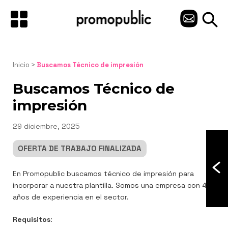
Saltar
al
C
contenido
O
N
Inicio
 > 
Buscamos Técnico de impresión
T
Buscamos Técnico de
A
impresión
C
Publicado
29 diciembre, 2025
el
T
OFERTA DE TRABAJO FINALIZADA
O
Navegación
En Promopublic buscamos técnico de impresión para
de
incorporar a nuestra plantilla. Somos una empresa con 40
entradas
años de experiencia en el sector.
Requisitos
: