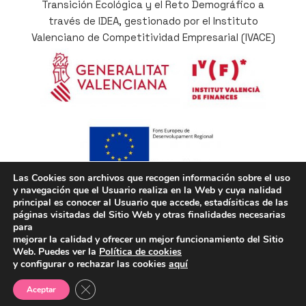
Transición Ecológica y el Reto Demográfico a
través de IDEA, gestionado por el Instituto
Valenciano de Competitividad Empresarial (IVACE)
Las Cookies son archivos que recogen información sobre el uso
y navegación que el Usuario realiza en la Web y cuya nalidad
Cofinançat per la Unió Europea a través del
principal es conocer al Usuario que accede, estadísiticas de las
Programa Operatiu del Fons Europeu de
páginas visitadas del Sitio Web y otras finalidades necesarias
Desenvolupament Regional (FEDER) de la
para
mejorar la calidad y ofrecer un mejor funcionamiento del Sitio
Comunitat Valenciana 2014-2020, com a part de la
Web. Puedes ver la
Política de cookies
resposta de la Unió a la pandèmia del COVID-19
y configurar o rechazar las cookies
aquí
Cerrar el banner de cookies RGPD
Aceptar