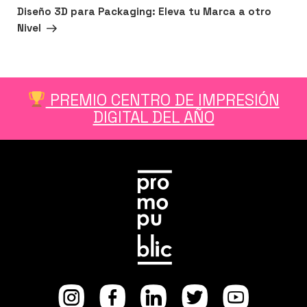
Siguiente
SIGUIENTE
Diseño 3D para Packaging: Eleva tu Marca a otro
entrada
Nivel
PREMIO CENTRO DE IMPRESIÓN
DIGITAL DEL AÑO
Instagram
facebook
Linkedi
Twitt
Yo