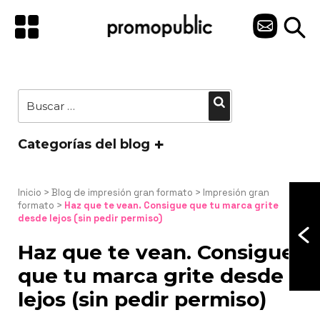
Saltar
al
C
contenido
O
N
Buscar
Buscar
T
por:
A
Categorías del blog
C
T
Inicio
 > 
Blog de impresión gran formato
 > 
Impresión gran 
formato
 > 
Haz que te vean. Consigue que tu marca grite 
desde lejos (sin pedir permiso)
O
Haz que te vean. Consigue
que tu marca grite desde
lejos (sin pedir permiso)