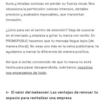
lluvia y miradas curiosas sin perder su fuerza visual. Nos
obsesiona la perfección: colores intensos, detalles
precisos y acabados impecables, que transmitan
innoación.
¿Listo para ser el centro de atención? Deja de susurrar
en el mercado y empieza a gritar tu marca con estilo. En
PROMOPUBLIC hacemos que tu mensaje llegue lejos (de
manera literal). No seas uno más en la selva publicitaria: te
ayudamos a marcar la diferencia de manera positiva.
Así que si estás convencido de que tu marca no está
hecha para pasar desapercibida, cuéntanos,
nosotros
nos encargamos de todo
.
Navegación
Entrada
ANTERIOR
El valor del makeover: Las ventajas de renovar tu
de
anterior:
espacio para revitalizar una empresa
entradas