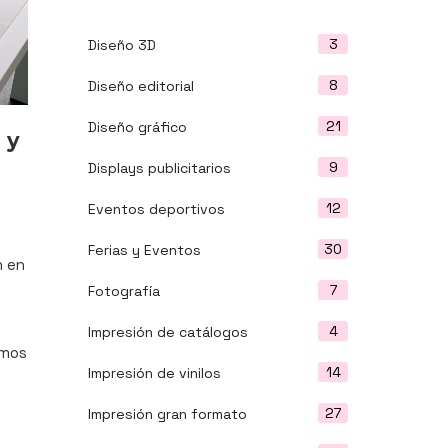
3
Diseño 3D
8
Diseño editorial
21
Diseño gráfico
 y
9
Displays publicitarios
12
Eventos deportivos
30
Ferias y Eventos
n en
7
Fotografía
4
Impresión de catálogos
amos
14
Impresión de vinilos
27
Impresión gran formato