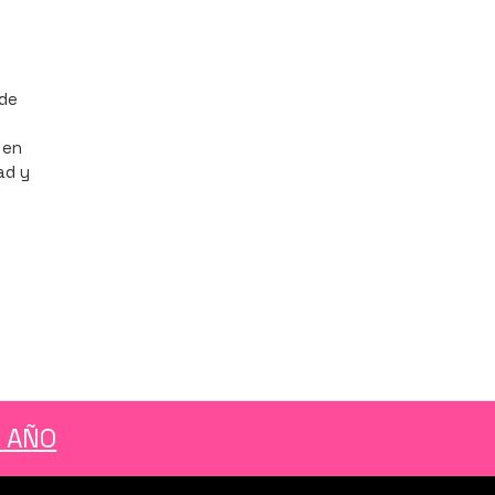
 de
 en
ad y
L AÑO