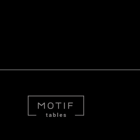
m
ok
din
tter
outube