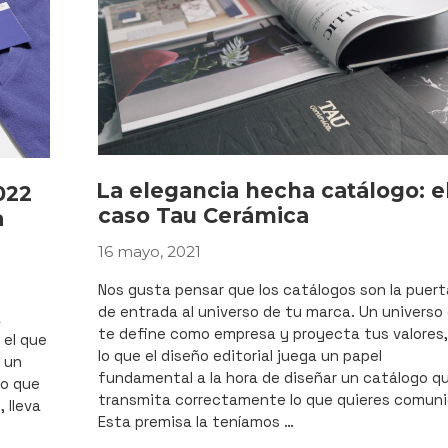
y
contraportada
de
sus
catálogos»
La elegancia hecha catálogo: e
022
caso Tau Cerámica
a
16 mayo, 2021
PUBLICADO
EL
Nos gusta pensar que los catálogos son la puert
de entrada al universo de tu marca. Un universo
a
te define como empresa y proyecta tus valores,
 el que
lo que el diseño editorial juega un papel
 un
fundamental a la hora de diseñar un catálogo q
ño que
transmita correctamente lo que quieres comuni
 lleva
Esta premisa la teníamos …