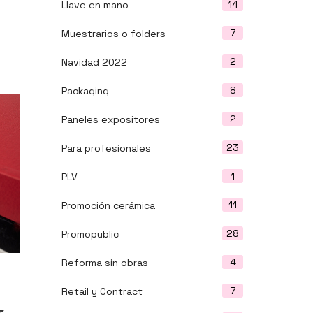
14
Llave en mano
7
Muestrarios o folders
2
Navidad 2022
8
Packaging
2
Paneles expositores
23
Para profesionales
1
PLV
11
Promoción cerámica
28
Promopublic
4
Reforma sin obras
7
Retail y Contract
s