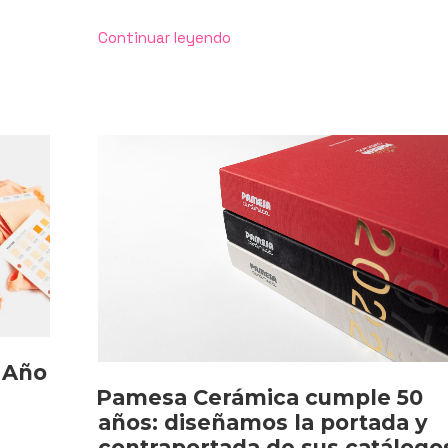
«Diseño
Continuar leyendo
Editorial
para
Catálogos
y
Muestrarios:
7
Secretos
para
ganar
Clientes»
 Año
Pamesa Cerámica cumple 50
años: diseñamos la portada y
contraportada de sus catálogo