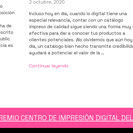
2 octubre, 2020
PUBLICADO
co
EL
osición
Incluso hoy en día, cuando lo digital tiene una
especial relevancia, contar con un catálogo
 ha de
impreso de calidad sigue siendo una forma muy
escrito
efectiva para dar a conocer tus productos a
ublic
clientes potenciales. ¡No olvidemos que aún hoy
cia es
día, un catálogo bien hecho transmite credibilid
ayudará a potenciar el valor de la …
«Sabemos
Continuar leyendo
cómo
crear
el
catálogo
impreso
perfecto
para
REMIO CENTRO DE IMPRESIÓN DIGITAL DE
tu
empresa»