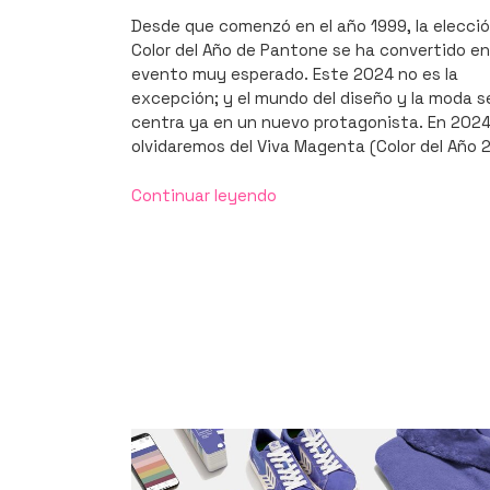
EL
Desde que comenzó en el año 1999, la elecció
Color del Año de Pantone se ha convertido en
evento muy esperado. Este 2024 no es la
excepción; y el mundo del diseño y la moda s
centra ya en un nuevo protagonista. En 2024
olvidaremos del Viva Magenta (Color del Año 
«Pantone
Continuar leyendo
anuncia
el
Color
del
Año
2024:
Peach
Fuzz»