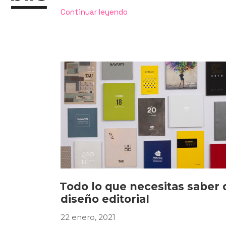
«Very
Continuar leyendo
Peri,
el
color
Pantone
2022
que
estimulará
el
ingenio
y
la
creatividad»
Todo lo que necesitas saber 
diseño editorial
22 enero, 2021
PUBLICADO
EL