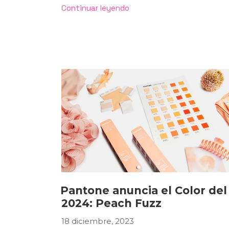
«TENDENCIAS
Continuar leyendo
EN
DISEÑO
GRÁFICO
PARA
CATÁLOGOS
EMPRESARIALES.»
Pantone anuncia el Color del
2024: Peach Fuzz
18 diciembre, 2023
PUBLICADO