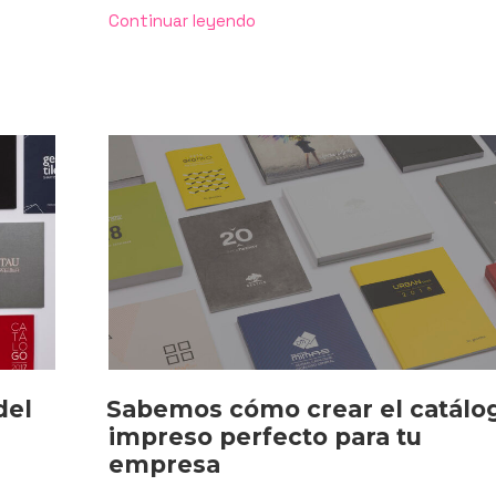
«La
Continuar leyendo
elegancia
hecha
catálogo:
el
caso
Tau
Cerámica»
Sabemos cómo crear el catálo
del
impreso perfecto para tu
empresa