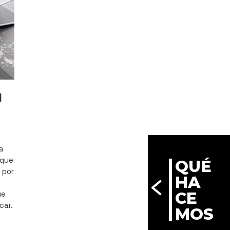
l
a
 que
QUÉ
 por
HA
CE
ue
car.
MOS