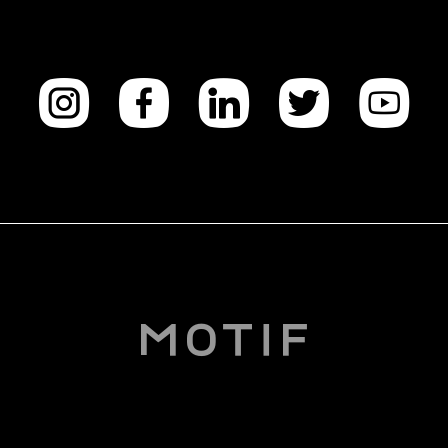
Instagra
facebo
Linke
Twi
Y