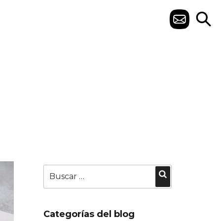
C
O
N
T
A
C
T
O
Buscar
Buscar
por:
Categorías del blog