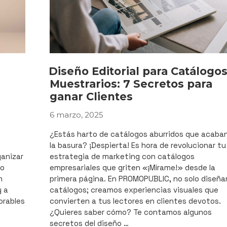
Diseño Editorial para Catálogos
Muestrarios: 7 Secretos para
ganar Clientes
6 marzo, 2025
PUBLICADO
EL
¿Estás harto de catálogos aburridos que acaba
la basura? ¡Despierta! Es hora de revolucionar tu
ganizar
estrategia de marketing con catálogos
to
empresariales que griten «¡Mírame!» desde la
n
primera página. En PROMOPUBLIC, no solo diseñ
 a
catálogos; creamos experiencias visuales que
orables
convierten a tus lectores en clientes devotos.
¿Quieres saber cómo? Te contamos algunos
secretos del diseño …