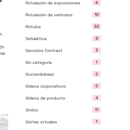
8
Rotulación de exposiciones
10
Rotulación de vehículos
32
Rótulos
on
9
Señalética
ión
3
Servicios Contract
rar
1
Sin categoría
2
Sostenibilidad
5
Vídeos corporativos
4
Vídeos de producto
11
Vinilos
1
Visitas virtuales