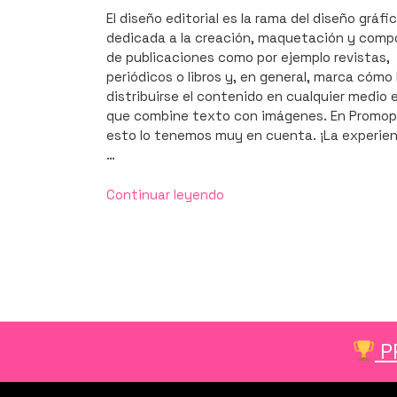
El diseño editorial es la rama del diseño gráfi
dedicada a la creación, maquetación y comp
de publicaciones como por ejemplo revistas,
periódicos o libros y, en general, marca cómo
distribuirse el contenido en cualquier medio 
que combine texto con imágenes. En Promop
esto lo tenemos muy en cuenta. ¡La experien
…
«Todo
Continuar leyendo
lo
que
necesitas
saber
del
diseño
editorial»
P