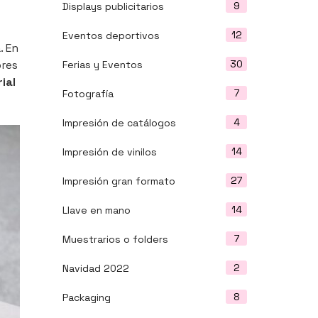
9
Displays publicitarios
12
Eventos deportivos
. En
ores
30
Ferias y Eventos
ial
7
Fotografía
4
Impresión de catálogos
14
Impresión de vinilos
27
Impresión gran formato
14
Llave en mano
7
Muestrarios o folders
2
Navidad 2022
8
Packaging