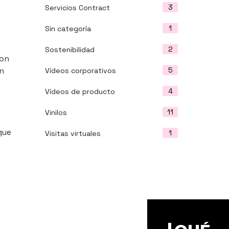
3
Servicios Contract
1
Sin categoría
2
Sostenibilidad
con
5
on
Vídeos corporativos
4
Vídeos de producto
11
Vinilos
que
1
Visitas virtuales