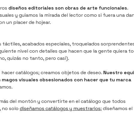
tros
diseños editoriales son obras de arte funcionales
.
uales y guiamos la mirada del lector como si fuera una dan
on un placer de hojear.
s táctiles, acabados especiales, troquelados sorprendente
guiente nivel con detalles que hacen que la gente quiera to
o, quizás no tanto, pero casi).
hacer catálogos; creamos objetos de deseo.
Nuestro equ
on magos visuales obsesionados con hacer que tu marca
eamos.
no más del montón y convertirte en el catálogo que todos
, no solo
diseñamos catálogos y muestrarios
; diseñamos el