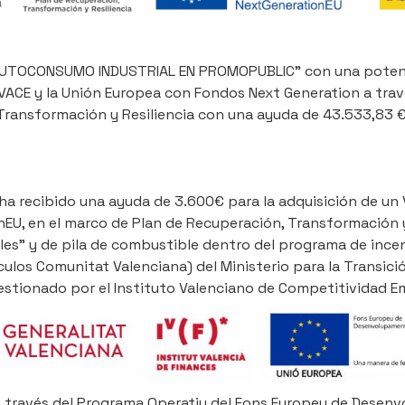
AUTOCONSUMO INDUSTRIAL EN PROMOPUBLIC” con una potenc
IVACE y la Unión Europea con Fondos Next Generation a trav
Transformación y Resiliencia con una ayuda de 43.533,83 €
 ha recibido una ayuda de 3.600€ para la adquisición de un
U, en el marco de Plan de Recuperación, Transformación y 
les" y de pila de combustible dentro del programa de incent
culos Comunitat Valenciana) del Ministerio para la Transici
gestionado por el Instituto Valenciano de Competitividad Em
a través del Programa Operatiu del Fons Europeu de Desenv