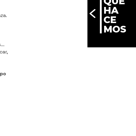
QUÉ
HA
za.
CE
MOS
s…
car,
ipo