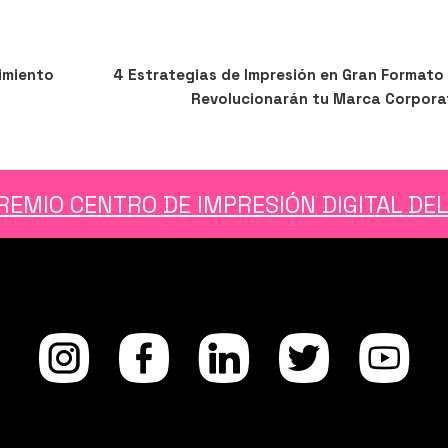
Siguiente
SIGUIENTE
imiento
4 Estrategias de Impresión en Gran Formato
entrada
Revolucionarán tu Marca Corpora
REMIO CENTRO DE IMPRESIÓN DIGITAL DE
Instagra
facebo
Linke
Twi
Y