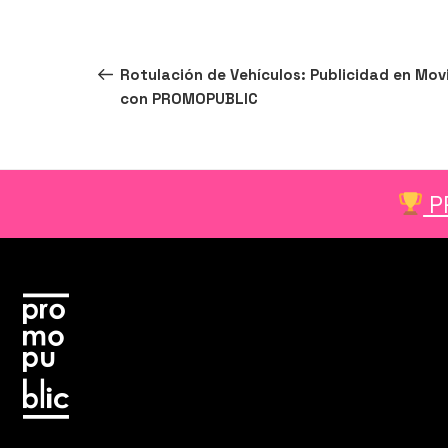
Navegación
Entrada
ANTERIOR
Rotulación de Vehículos: Publicidad en Mov
de
anterior:
con PROMOPUBLIC
entradas
P