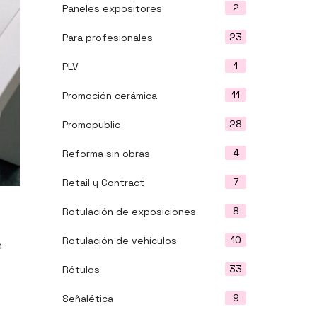
2
Paneles expositores
23
Para profesionales
1
PLV
11
Promoción cerámica
28
Promopublic
4
Reforma sin obras
7
Retail y Contract
8
Rotulación de exposiciones
10
Rotulación de vehículos
e
33
Rótulos
9
Señalética