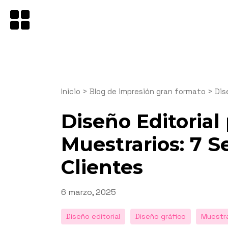
Saltar
al
contenido
Inicio
>
Blog de impresión gran formato
>
Dis
Diseño Editorial
Muestrarios: 7 S
Clientes
Publicado
6 marzo, 2025
el
Diseño editorial
Diseño gráfico
Muestra