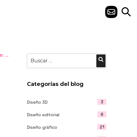
C
O
N
T
ntes
Buscar
A
Buscar
por:
C
T
Categorías del blog
O
3
Diseño 3D
8
Diseño editorial
21
Diseño gráfico