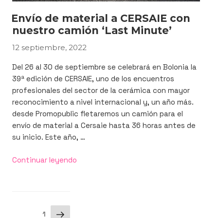
Envío de material a CERSAIE con
nuestro camión ‘Last Minute’
12 septiembre, 2022
PUBLICADO
EL
Del 26 al 30 de septiembre se celebrará en Bolonia la
39ª edición de CERSAIE, uno de los encuentros
profesionales del sector de la cerámica con mayor
reconocimiento a nivel internacional y, un año más.
desde Promopublic fletaremos un camión para el
envío de material a Cersaie hasta 36 horas antes de
su inicio. Este año, …
«Envío
Continuar leyendo
de
material
a
CERSAIE
Paginación
Siguiente
Página
1
con