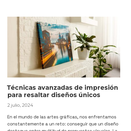
de
última
hora
a
Cersaie
2024
con
Promopublic»
Técnicas avanzadas de impresión
para resaltar diseños únicos
2 julio, 2024
PUBLICADO
EL
En el mundo de las artes gráficas, nos enfrentamos
constantemente a un reto: conseguir que un diseño
destaque entre multitud de propuestas visuales. La