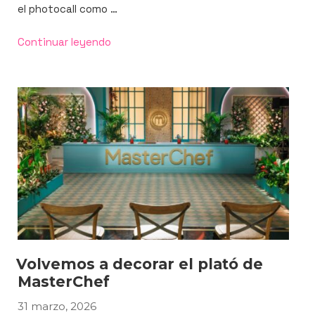
el photocall como …
«La
Continuar leyendo
fuerza
de
un
photocall:
visibilidad
y
recuerdo
de
marca.»
Volvemos a decorar el plató de
MasterChef
31 marzo, 2026
PUBLICADO