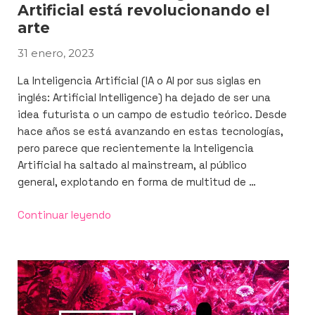
Artificial está revolucionando el
arte
31 enero, 2023
PUBLICADO
EL
La Inteligencia Artificial (IA o AI por sus siglas en
inglés: Artificial Intelligence) ha dejado de ser una
idea futurista o un campo de estudio teórico. Desde
hace años se está avanzando en estas tecnologías,
pero parece que recientemente la Inteligencia
Artificial ha saltado al mainstream, al público
general, explotando en forma de multitud de …
«Así
Continuar leyendo
es
como
la
Inteligencia
Artificial