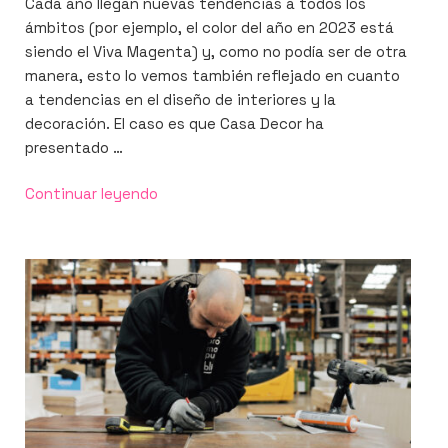
Cada año llegan nuevas tendencias a todos los
ámbitos (por ejemplo, el color del año en 2023 está
siendo el Viva Magenta) y, como no podía ser de otra
manera, esto lo vemos también reflejado en cuanto
a tendencias en el diseño de interiores y la
decoración. El caso es que Casa Decor ha
presentado …
«Descubriendo
Continuar leyendo
las
tendencias
en
diseño
de
interiores
y
decoración
para
2024»