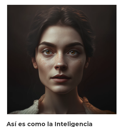
nueva
colección
de
cerámica
de
Leroy
Merlin»
Así es como la Inteligencia