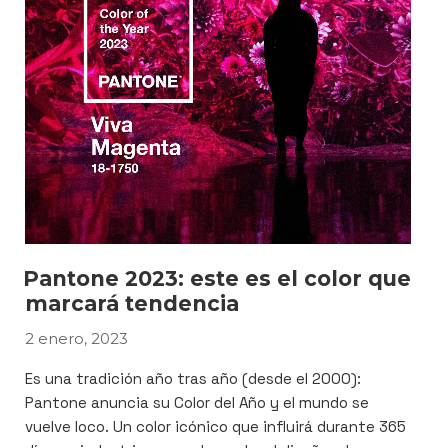
está
revolucionando
el
arte»
Pantone 2023: este es el color que
marcará tendencia
2 enero, 2023
PUBLICADO
EL
Es una tradición año tras año (desde el 2000):
Pantone anuncia su Color del Año y el mundo se
vuelve loco. Un color icónico que influirá durante 365