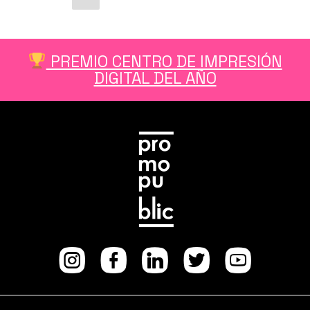
página
de
nuestro
entradas
camión
‘Last
PREMIO CENTRO DE IMPRESIÓN
Minute’»
DIGITAL DEL AÑO
Instagram
facebook
Linkedi
Twitt
Yo