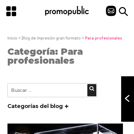
Saltar
al
C
contenido
O
N
Inicio
 > 
Blog de impresión gran formato
 > 
Para profesionales
T
Categoría:
Para
A
profesionales
C
T
Buscar
Buscar
O
por:
Categorías del blog