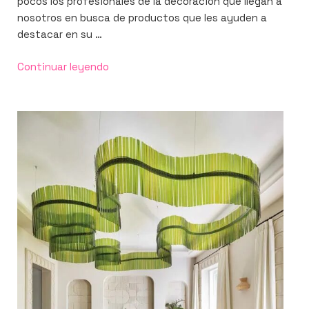
pocos los profesionales de la decoración que llegan a
nosotros en busca de productos que les ayuden a
destacar en su …
«Murales,
Continuar leyendo
alfombras,
arcos
de
pared,
láminas
decorativas
y
más
ideas
para
la
decoración
del
hogar»