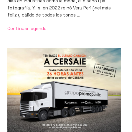
días en industrias como la moda, el diseño y la
fotografía. Y, si en 2022 reinó Very Peri («el más
feliz y cálido de todos los tonos …
«Pantone
Continuar leyendo
2023:
este
es
el
color
que
marcará
tendencia»