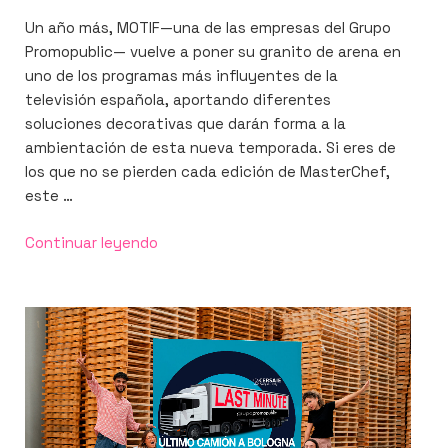
EL
Un año más, MOTIF—una de las empresas del Grupo
Promopublic— vuelve a poner su granito de arena en
uno de los programas más influyentes de la
televisión española, aportando diferentes
soluciones decorativas que darán forma a la
ambientación de esta nueva temporada. Si eres de
los que no se pierden cada edición de MasterChef,
este …
«Volvemos
Continuar leyendo
a
decorar
el
plató
de
MasterChef»