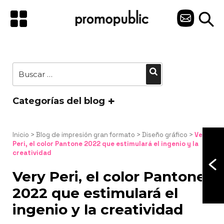
Saltar
al
C
contenido
O
N
Buscar
Buscar
T
por:
A
Categorías del blog
C
T
Inicio
 > 
Blog de impresión gran formato
 > 
Diseño gráfico
 > 
Very 
Peri, el color Pantone 2022 que estimulará el ingenio y la 
creatividad
O
Very Peri, el color Pantone
2022 que estimulará el
ingenio y la creatividad