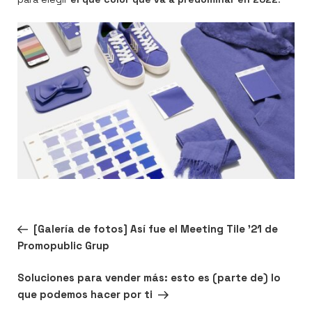
Navegación
Entrada
ANTERIOR
[Galería de fotos] Así fue el Meeting Tile ’21 de
de
anterior:
Promopublic Grup
entradas
Siguiente
SIGUIENTE
Soluciones para vender más: esto es (parte de) lo
entrada
que podemos hacer por ti