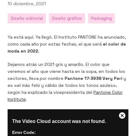
Publicado
10 diciembre, 2021
el
Diseño editorial
Diseño gráfico
Packaging
Ya está aquí. Ya llegó. El Instituto PANTONE ha anunciado,
n
er
utube
como cada año por estas fechas, el que será
el color de
moda en 2022
.
Dejamos atrás un 2021 gris y amarillo. El color que
veremos el año que viene hasta en la sopa, en todos los
sectores, lleva por nombre
Pantone 17-3938 Very Peri
y
es «el más feliz y cálido de todos los tonos azules»,
según ha explicado la vicepresidenta del
Pantone Color
Institute
.