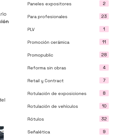
2
Paneles expositores
rio
23
Para profesionales
ción
1
PLV
11
Promoción cerámica
28
Promopublic
4
Reforma sin obras
7
Retail y Contract
8
Rotulación de exposiciones
del
10
Rotulación de vehículos
32
Rótulos
9
Señalética