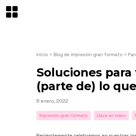
Saltar
al
contenido
Inicio
>
Blog de impresión gran formato
>
Par
Soluciones para
(parte de) lo qu
Publicado
6 enero, 2022
el
Impresión gran formato
Llave en mano
Recientemente celebramos en nuestras inst