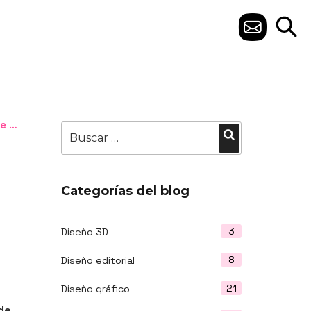
C
O
N
T
 ti
Buscar
A
Buscar
por:
C
T
Categorías del blog
O
3
Diseño 3D
8
Diseño editorial
21
Diseño gráfico
de