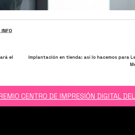
 INFO
Siguiente
SIGUIENTE
ará el
Implantación en tienda: así lo hacemos para L
entrada
Me
REMIO CENTRO DE IMPRESIÓN DIGITAL DE