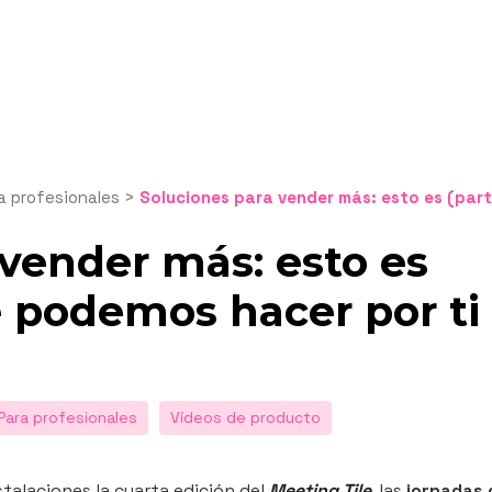
a profesionales
>
Soluciones para vender más: esto es (parte de) lo que podemos hacer por
 vender más: esto es
e podemos hacer por ti
Para profesionales
Vídeos de producto
alaciones la cuarta edición del
Meeting Tile
, las
jornadas 