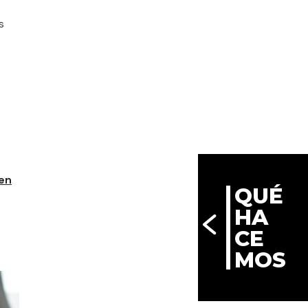
s
 en
QUÉ
HA
CE
MOS