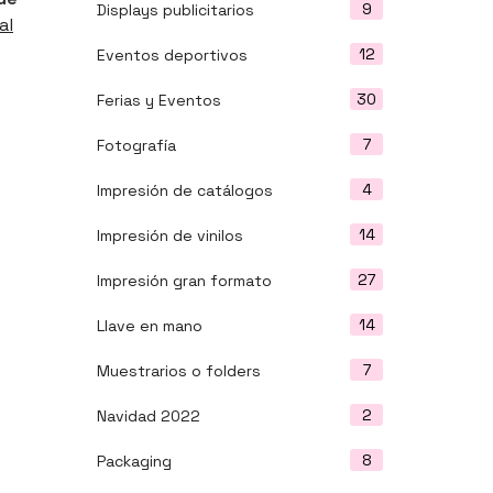
9
Displays publicitarios
al
12
Eventos deportivos
30
Ferias y Eventos
7
Fotografía
4
Impresión de catálogos
14
Impresión de vinilos
27
Impresión gran formato
14
Llave en mano
7
Muestrarios o folders
2
Navidad 2022
8
Packaging