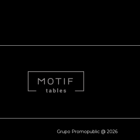
m
ok
din
tter
outube
Grupo Promopublic @ 2026