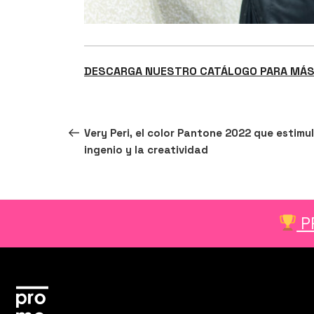
DESCARGA NUESTRO CATÁLOGO PARA MÁS
Navegación
Entrada
ANTERIOR
Very Peri, el color Pantone 2022 que estimul
de
anterior:
ingenio y la creatividad
entradas
P