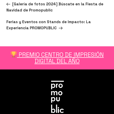
Navegación
Entrada
ANTERIOR
[Galería de fotos 2024] Búscate en la Fiesta de
de
anterior:
Navidad de Promopublic
entradas
Siguiente
SIGUIENTE
Ferias y Eventos con Stands de Impacto: La
entrada
Experiencia PROMOPUBLIC
PREMIO CENTRO DE IMPRESIÓN
DIGITAL DEL AÑO