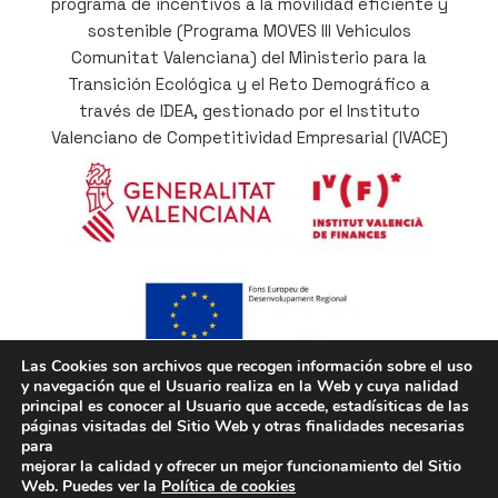
programa de incentivos a la movilidad eficiente y
sostenible (Programa MOVES III Vehiculos
Comunitat Valenciana) del Ministerio para la
Transición Ecológica y el Reto Demográfico a
través de IDEA, gestionado por el Instituto
Valenciano de Competitividad Empresarial (IVACE)
Las Cookies son archivos que recogen información sobre el uso
y navegación que el Usuario realiza en la Web y cuya nalidad
Cofinançat per la Unió Europea a través del
principal es conocer al Usuario que accede, estadísiticas de las
Programa Operatiu del Fons Europeu de
páginas visitadas del Sitio Web y otras finalidades necesarias
para
Desenvolupament Regional (FEDER) de la
mejorar la calidad y ofrecer un mejor funcionamiento del Sitio
Comunitat Valenciana 2014-2020, com a part de la
Web. Puedes ver la
Política de cookies