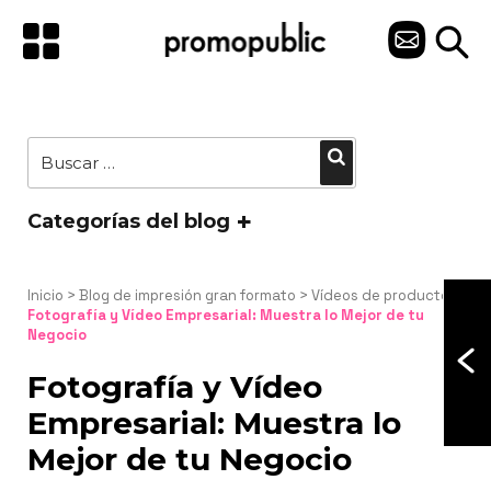
Saltar
al
C
contenido
O
N
Buscar
Buscar
T
por:
A
Categorías del blog
C
T
Inicio
 > 
Blog de impresión gran formato
 > 
Vídeos de producto
 > 
Fotografía y Vídeo Empresarial: Muestra lo Mejor de tu 
Negocio
O
Fotografía y Vídeo
Empresarial: Muestra lo
Mejor de tu Negocio