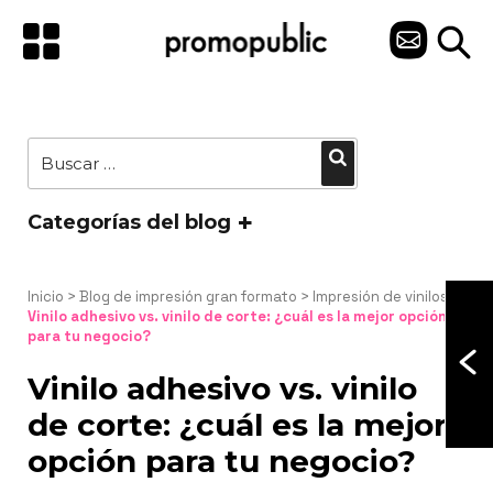
Saltar
al
C
contenido
O
N
Buscar
Buscar
T
por:
A
Categorías del blog
C
T
Inicio
 > 
Blog de impresión gran formato
 > 
Impresión de vinilos
 > 
Vinilo adhesivo vs. vinilo de corte: ¿cuál es la mejor opción 
para tu negocio?
O
Vinilo adhesivo vs. vinilo
de corte: ¿cuál es la mejor
opción para tu negocio?