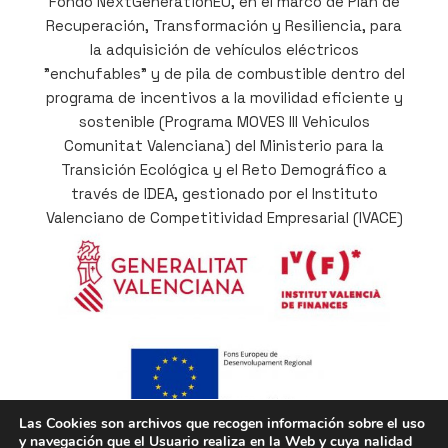
Fondo NextGenerationEU, en el marco de Plan de
Recuperación, Transformación y Resiliencia, para
la adquisición de vehículos eléctricos
"enchufables" y de pila de combustible dentro del
programa de incentivos a la movilidad eficiente y
sostenible (Programa MOVES III Vehiculos
Comunitat Valenciana) del Ministerio para la
Transición Ecológica y el Reto Demográfico a
través de IDEA, gestionado por el Instituto
Valenciano de Competitividad Empresarial (IVACE)
Las Cookies son archivos que recogen información sobre el uso
y navegación que el Usuario realiza en la Web y cuya nalidad
Cofinançat per la Unió Europea a través del