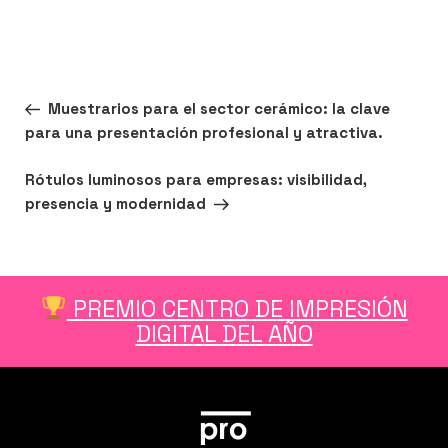
Navegación
Entrada
ANTERIOR
Muestrarios para el sector cerámico: la clave
de
anterior:
para una presentación profesional y atractiva.
entradas
Siguiente
SIGUIENTE
Rótulos luminosos para empresas: visibilidad,
entrada
presencia y modernidad
PREMIO CENTRO DE IMPRESIÓN
DIGITAL DEL AÑO