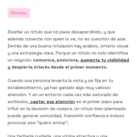
el
Rótulos
Diseñar un rótulo que no pase desapercibido, y que
además conecte con quien lo ve, no es cuestión de azar.
n
er
utube
Detrás de una buena rotulación hay análisis, criterio visual
y una estrategia clara. Porque un rótulo no solo identifica
un negocio:
comunica, posiciona,
aumenta tu visibilidad
y despierta interés desde el primer momento.
Cuando una persona levanta la vista y se fija en tu
establecimiento, ya has ganado algo muy valioso:
atención. Y en un entorno cada vez más saturado de
estímulos,
captar esa atención
es el primer paso para
influir en la decisión de compra. Un rótulo bien planteado
puede generar curiosidad, transmitir confianza e incluso
provocar ese “quiero entrar”.
Una fachada cuidada, una vitrina atractiva y una