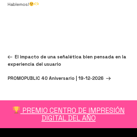
Hablemos!
Navegación
Entrada
ANTERIOR
El impacto de una señalética bien pensada en la
de
anterior:
experiencia del usuario
entradas
Siguiente
SIGUIENTE
PROMOPUBLIC 40 Aniversario | 19-12-2026
entrada
PREMIO CENTRO DE IMPRESIÓN
DIGITAL DEL AÑO