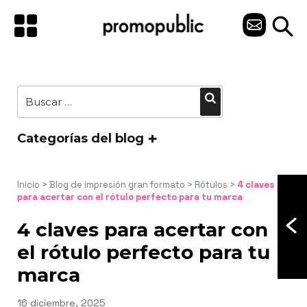
Saltar
al
C
contenido
O
N
Buscar
Buscar
T
por:
A
Categorías del blog
C
T
Inicio
 > 
Blog de impresión gran formato
 > 
Rótulos
 > 
4 claves 
para acertar con el rótulo perfecto para tu marca
O
4 claves para acertar con
el rótulo perfecto para tu
marca
Publicado
16 diciembre, 2025