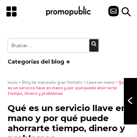
Saltar
al
C
contenido
O
N
Buscar
Buscar
T
por:
A
Categorías del blog
C
T
Inicio
 > 
Blog de impresión gran formato
 > 
Llave en mano
 > 
Qué 
es un servicio llave en mano y por qué puede ahorrarte 
tiempo, dinero y problemas
O
Qué es un servicio llave en
mano y por qué puede
ahorrarte tiempo, dinero y