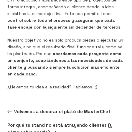
forma integral, acompañando al cliente desde la idea
inicial hasta el montaje final. Esto nos permite tener
control sobre todo el proceso
y
asegurar que cada
fase encaje con la siguiente
sin depender de terceros.
Nuestro objetivo no es solo producir piezas o ejecutar un
diseño, sino que el resultado final funcione tal y como se
ha planteado. Por eso
abordamos cada proyecto como
un conjunto, adaptándonos a las necesidades de cada
cliente y buscando siempre la solución más eficiente
en cada caso.
¿Llevamos tu idea a la realidad? Hablemos!!;)
Navegación
Entrada
ANTERIOR
Volvemos a decorar el plató de MasterChef
de
anterior:
entradas
Siguiente
SIGUIENTE
Por qué tu stand no está atrayendo clientes (y
entrada