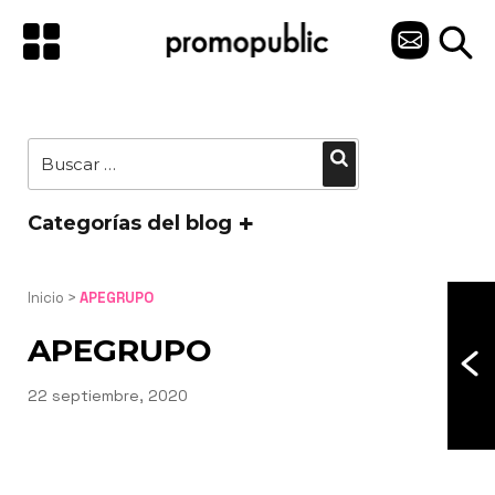
Saltar
al
C
contenido
O
N
Buscar
Buscar
T
por:
A
Categorías del blog
C
T
Inicio
 > 
APEGRUPO
O
APEGRUPO
Publicado
22 septiembre, 2020
el
Navegación