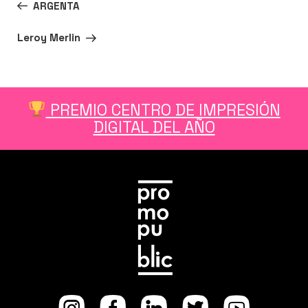
Entrada
ANTERIOR
ARGENTA
de
anterior:
entradas
Siguiente
SIGUIENTE
Leroy Merlin
entrada
n
er
utube
PREMIO CENTRO DE IMPRESIÓN
DIGITAL DEL AÑO