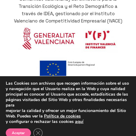
Transición Ecológica y el Reto Demográfico a
través de IDEA, gestionado por el Instituto
Valenciano de Competitividad Empresarial (IVACE)
Las Cookies son archivos que recogen información sobre el uso
y navegación que el Usuario realiza en la Web y cuya nalidad
Cofinançat per la Unió Europea a través del
principal es conocer al Usuario que accede, estadísiticas de las
Programa Operatiu del Fons Europeu de
páginas visitadas del Sitio Web y otras finalidades necesarias
Desenvolupament Regional (FEDER) de la
para
mejorar la calidad y ofrecer un mejor funcionamiento del Sitio
Comunitat Valenciana 2014-2020, com a part de la
Web. Puedes ver la
Política de cookies
resposta de la Unió a la pandèmia del COVID-19
y configurar o rechazar las cookies
aquí
Cerrar el banner de cookies RGPD
Aceptar