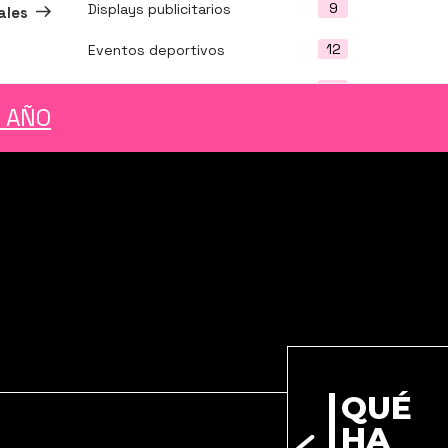
9
Displays publicitarios
ales
12
Eventos deportivos
30
Ferias y Eventos
L AÑO
7
Fotografía
4
Impresión de catálogos
14
Impresión de vinilos
m
ok
din
tter
outube
27
Impresión gran formato
14
Llave en mano
7
Muestrarios o folders
2
Navidad 2022
QUÉ
8
Packaging
HA