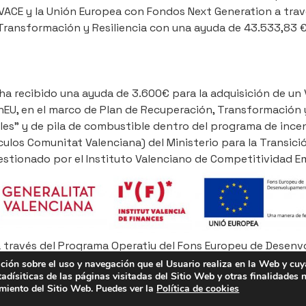
IVACE y la Unión Europea con Fondos Next Generation a trav
Transformación y Resiliencia con una ayuda de 43.533,83 €
 ha recibido una ayuda de 3.600€ para la adquisición de un
U, en el marco de Plan de Recuperación, Transformación y 
les" y de pila de combustible dentro del programa de incent
culos Comunitat Valenciana) del Ministerio para la Transici
gestionado por el Instituto Valenciano de Competitividad Em
a través del Programa Operatiu del Fons Europeu de Desenv
na 2014-2020, com a part de la resposta de la Unió a la pa
ión sobre el uso y navegación que el Usuario realiza en la Web y cuy
tadísiticas de las páginas visitadas del Sitio Web y otras finalidades 
amiento del Sitio Web. Puedes ver la
Política de cookies