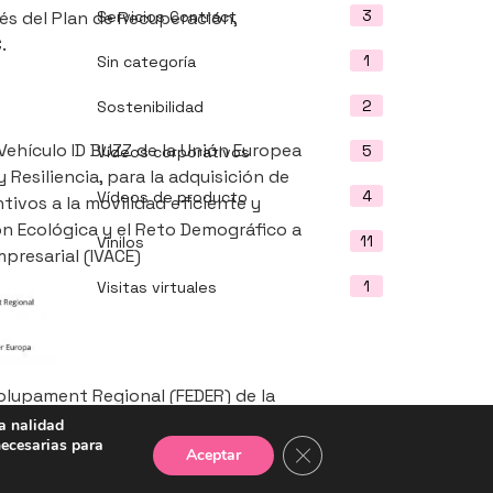
3
és del Plan de Recuperación,
Servicios Contract
.
1
Sin categoría
2
Sostenibilidad
 Vehículo ID BUZZ de la Unión Europea
5
Vídeos corporativos
Resiliencia, para la adquisición de
4
Vídeos de producto
ivos a la movilidad eficiente y
ón Ecológica y el Reto Demográfico a
11
Vinilos
presarial (IVACE)
1
Visitas virtuales
olupament Regional (FEDER) de la
ndèmia del COVID-19
a nalidad
necesarias para
Cerrar el banner de cooki
Aceptar