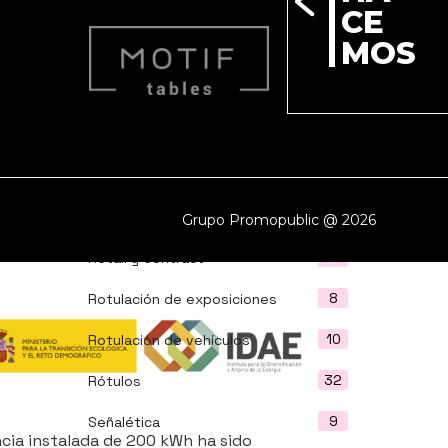
2
CE
Paneles expositores
MOS
23
Para profesionales
1
PLV
11
Promoción cerámica
28
Promopublic
4
Reforma sin obras
Grupo Promopublic @ 2026
7
Retail y Contract
8
Rotulación de exposiciones
10
Rotulación de vehículos
32
Rótulos
9
Señalética
ia instalada de 200 kWh ha sido