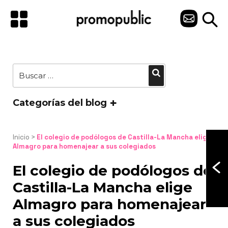
Saltar
al
C
contenido
O
N
Buscar
Buscar
T
por:
A
Categorías del blog
C
T
Inicio
 > 
El colegio de podólogos de Castilla-La Mancha elige 
Almagro para homenajear a sus colegiados
O
El colegio de podólogos de
Castilla-La Mancha elige
Almagro para homenajear
a sus colegiados