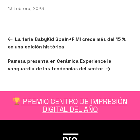
Publicado
13 febrero, 2023
el
Navegación
Entrada
ANTERIOR
La feria BabyKid Spain+FIMI crece más del 15 %
de
n
er
utube
anterior:
en una edición histórica
entradas
Siguiente
SIGUIENTE
Pamesa presenta en Cerámica Experience la
entrada
vanguardia de las tendencias del sector
PREMIO CENTRO DE IMPRESIÓN
DIGITAL DEL AÑO