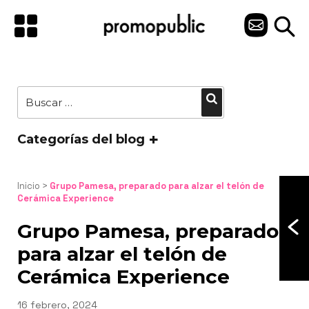
Saltar
al
C
contenido
O
N
Buscar
Buscar
T
por:
A
Categorías del blog
C
T
Inicio
 > 
Grupo Pamesa, preparado para alzar el telón de 
Cerámica Experience
O
Grupo Pamesa, preparado
para alzar el telón de
Cerámica Experience
Publicado
16 febrero, 2024