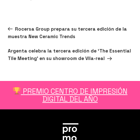
el
Navegación
Entrada
ANTERIOR
Rocersa Group prepara su tercera edición de la
de
anterior:
muestra New Ceramic Trends
entradas
n
er
utube
Siguiente
SIGUIENTE
Argenta celebra la tercera edición de ‘The Essential
entrada
Tile Meeting’ en su showroom de Vila-real
PREMIO CENTRO DE IMPRESIÓN
DIGITAL DEL AÑO