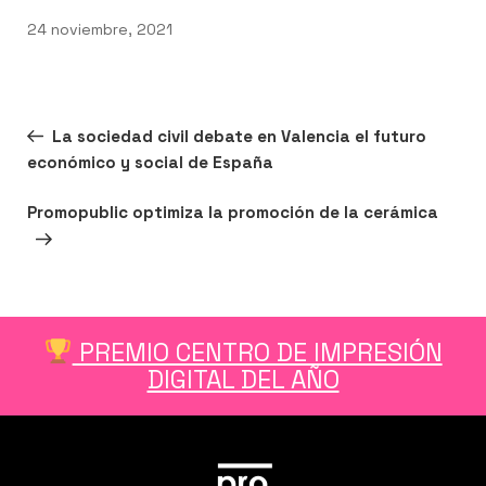
Publicado
24 noviembre, 2021
el
Navegación
Entrada
ANTERIOR
La sociedad civil debate en Valencia el futuro
de
n
er
utube
anterior:
económico y social de España
entradas
Siguiente
SIGUIENTE
Promopublic optimiza la promoción de la cerámica
entrada
PREMIO CENTRO DE IMPRESIÓN
DIGITAL DEL AÑO