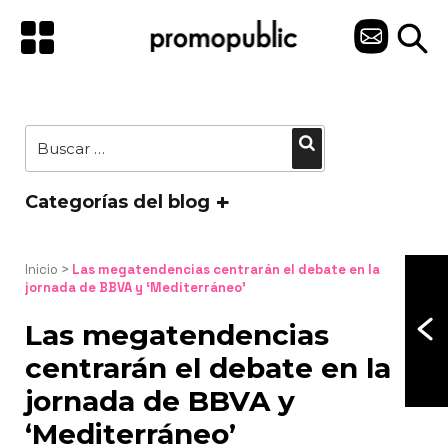
Saltar
al
C
contenido
O
N
Buscar
Buscar
T
por:
A
Categorías del blog
C
T
Inicio
 > 
Las megatendencias centrarán el debate en la 
jornada de BBVA y ‘Mediterráneo’
O
Las megatendencias
centrarán el debate en la
jornada de BBVA y
‘Mediterráneo’