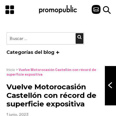
Saltar
al
C
contenido
O
N
Buscar
Buscar
T
por:
A
Categorías del blog
C
T
Inicio
 > 
Vuelve Motorocasión Castellón con récord de 
superficie expositiva
O
Vuelve Motorocasión
Castellón con récord de
superficie expositiva
Publicado
1 junio, 2023