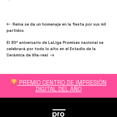
el
Navegación
Entrada
ANTERIOR
Reina se da un homenaje en la fiesta por sus mil
de
anterior:
partidos
entradas
n
er
utube
Siguiente
SIGUIENTE
El 30º aniversario de LaLiga Promises nacional se
entrada
celebrará por todo lo alto en el Estadio de la
Cerámica de Vila-real
PREMIO CENTRO DE IMPRESIÓN
DIGITAL DEL AÑO