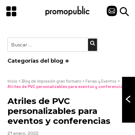
Saltar
al
C
contenido
O
N
Buscar
Buscar
T
por:
A
Categorías del blog
C
T
Inicio
 > 
Blog de impresión gran formato
 > 
Ferias y Eventos
 > 
Atriles de PVC personalizables para eventos y conferencias
O
Atriles de PVC
personalizables para
eventos y conferencias
Publicado
21 enero, 2022