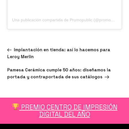
Una publicación compartida de Promopublic (@promopublic)
Navegación
Entrada
ANTERIOR
Implantación en tienda: así lo hacemos para
de
anterior:
Leroy Merlin
entradas
Siguiente
SIGUIENTE
Pamesa Cerámica cumple 50 años: diseñamos la
entrada
portada y contraportada de sus catálogos
PREMIO CENTRO DE IMPRESIÓN
DIGITAL DEL AÑO