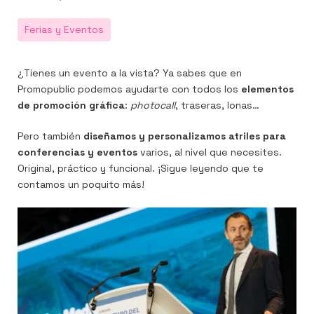
el
Ferias y Eventos
¿Tienes un evento a la vista? Ya sabes que en
Promopublic podemos ayudarte con todos los
elementos
n
er
utube
de promoción gráfica
:
photocall
, traseras, lonas…
Pero también
diseñamos y personalizamos atriles para
conferencias y eventos
varios, al nivel que necesites.
Original, práctico y funcional. ¡Sigue leyendo que te
contamos un poquito más!