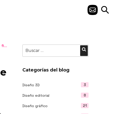
C
O
N
T
ence
Buscar
A
Buscar
por:
C
ce
T
Categorías del blog
O
3
Diseño 3D
8
Diseño editorial
21
Diseño gráfico
a