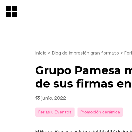
Saltar
al
contenido
Inicio
>
Blog de impresión gran formato
>
Fer
Grupo Pamesa m
de sus firmas e
Publicado
13 junio, 2022
el
Ferias y Eventos
Promoción cerámica
El Grupo Pamesa celebra del 13 al 17 de juni