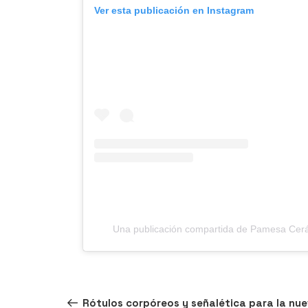
Ver esta publicación en Instagram
Una publicación compartida de Pamesa Cer
Navegación
Entrada
ANTERIOR
Rótulos corpóreos y señalética para la nu