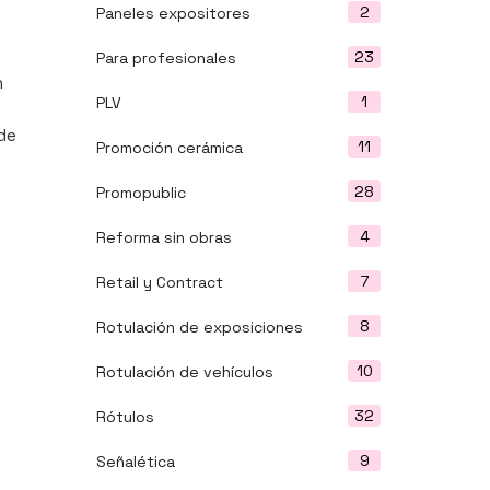
2
Paneles expositores
23
Para profesionales
n
1
PLV
 de
11
Promoción cerámica
28
Promopublic
4
Reforma sin obras
7
Retail y Contract
8
Rotulación de exposiciones
10
Rotulación de vehículos
32
Rótulos
9
Señalética