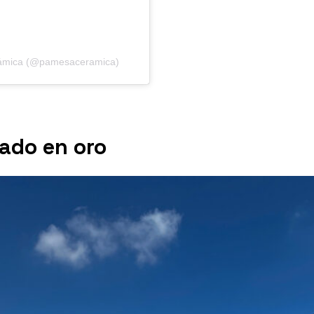
ámica (@pamesaceramica)
cado en oro