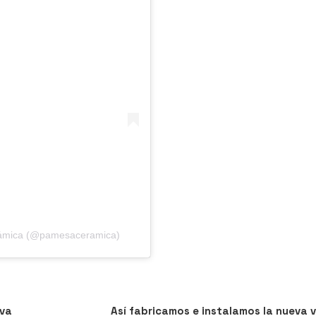
ámica (@pamesaceramica)
Siguiente
SIGUIENTE
eva
Así fabricamos e instalamos la nueva v