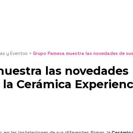
ias y Eventos
>
Grupo Pamesa muestra las novedades de sus firmas en la Cerámica Experi
uestra las novedades
n la Cerámica Experien
o, en las instalaciones de sus diferentes firmas, la
Cerámic