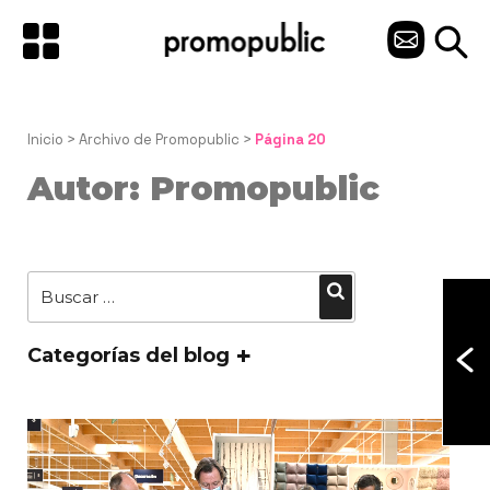
Saltar
al
C
contenido
O
N
Inicio
 > 
Archivo de Promopublic
 > 
Página 20
T
Autor:
Promopublic
A
C
Buscar
Buscar
T
por:
O
Categorías del blog