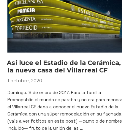
impreso
perfecto
para
tu
empresa»
Así luce el Estadio de la Cerámica,
la nueva casa del Villarreal CF
1 octubre, 2020
PUBLICADO
EL
Domingo. 8 de enero de 2017. Para la familia
Promopublic el mundo se paraba y no era para menos:
el Villarreal CF daba a conocer el nuevo Estadio de la
Cerámica con una súper remodelación en su fachada
(vais a ver fotitos en este post) —cambio de nombre
incluido— fruto de la unión de las …