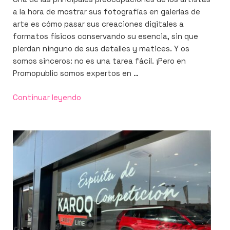
a la hora de mostrar sus fotografías en galerías de
arte es cómo pasar sus creaciones digitales a
formatos físicos conservando su esencia, sin que
pierdan ninguno de sus detalles y matices. Y os
somos sinceros: no es una tarea fácil. ¡Pero en
Promopublic somos expertos en …
«Fotografías
Continuar leyendo
de
gran
formato
en
galerías
de
arte»