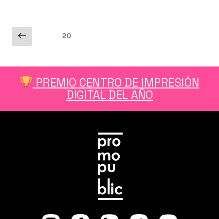
hacer
Promopublic
por
Paginación
Página
Página
20
tu
anterior
de
empresa?»
entradas
PREMIO CENTRO DE IMPRESIÓN
DIGITAL DEL AÑO