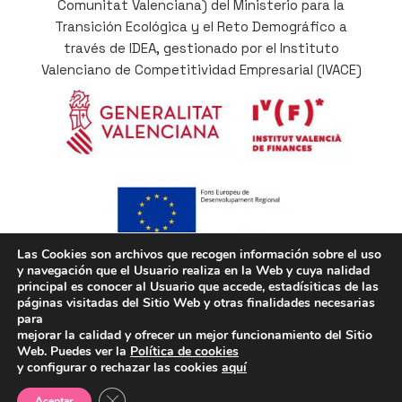
Comunitat Valenciana) del Ministerio para la
Transición Ecológica y el Reto Demográfico a
través de IDEA, gestionado por el Instituto
Valenciano de Competitividad Empresarial (IVACE)
Las Cookies son archivos que recogen información sobre el uso
y navegación que el Usuario realiza en la Web y cuya nalidad
Cofinançat per la Unió Europea a través del
principal es conocer al Usuario que accede, estadísiticas de las
Programa Operatiu del Fons Europeu de
páginas visitadas del Sitio Web y otras finalidades necesarias
Desenvolupament Regional (FEDER) de la
para
mejorar la calidad y ofrecer un mejor funcionamiento del Sitio
Comunitat Valenciana 2014-2020, com a part de la
Web. Puedes ver la
Política de cookies
resposta de la Unió a la pandèmia del COVID-19
y configurar o rechazar las cookies
aquí
Cerrar el banner de cookies RGPD
Aceptar