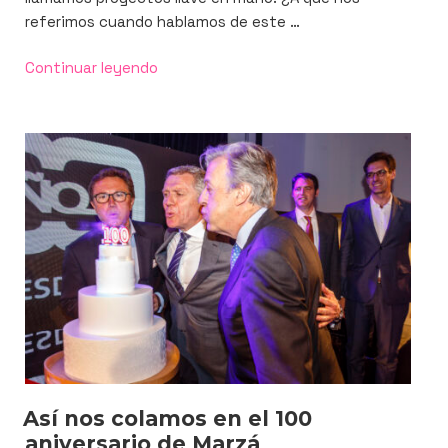
referimos cuando hablamos de este …
«Proyectos
Continuar leyendo
«llave
en
mano»
de
Promopublic,
¿los
conoces?»
Así nos colamos en el 100
aniversario de Marzá