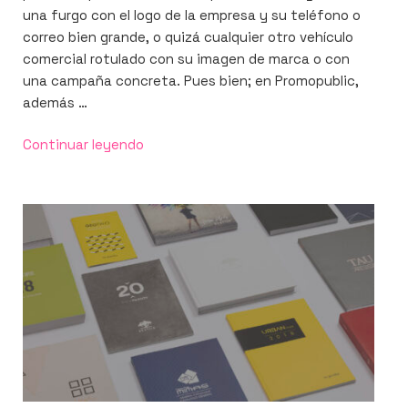
una furgo con el logo de la empresa y su teléfono o
correo bien grande, o quizá cualquier otro vehículo
comercial rotulado con su imagen de marca o con
una campaña concreta. Pues bien; en Promopublic,
además …
«El
Continuar leyendo
arte
de
rotular
un
vehículo
para
un
eventazo»