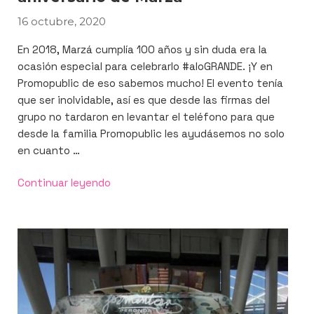
16 octubre, 2020
PUBLICADO
EL
En 2018, Marzá cumplía 100 años y sin duda era la
ocasión especial para celebrarlo #aloGRANDE. ¡Y en
Promopublic de eso sabemos mucho! El evento tenía
que ser inolvidable, así es que desde las firmas del
grupo no tardaron en levantar el teléfono para que
desde la familia Promopublic les ayudásemos no solo
en cuanto …
«Así
Continuar leyendo
nos
colamos
en
el
100
aniversario
de