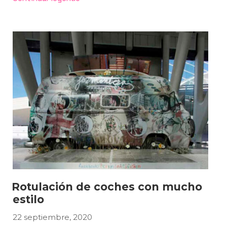
de
imagen
con
nuestros
vinilos»
Rotulación de coches con mucho
estilo
22 septiembre, 2020
PUBLICADO
EL