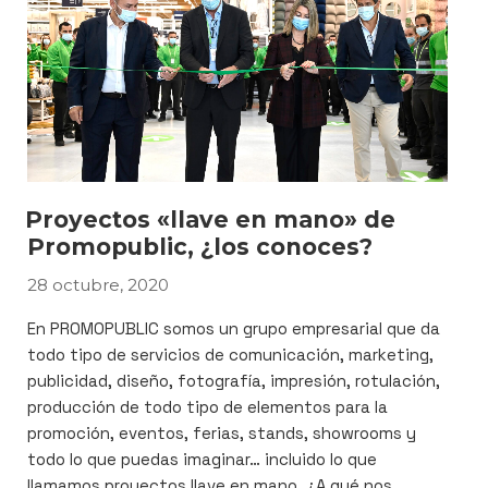
n
er
utube
Proyectos «llave en mano» de
Promopublic, ¿los conoces?
28 octubre, 2020
PUBLICADO
EL
En PROMOPUBLIC somos un grupo empresarial que da
todo tipo de servicios de comunicación, marketing,
publicidad, diseño, fotografía, impresión, rotulación,
producción de todo tipo de elementos para la
promoción, eventos, ferias, stands, showrooms y
todo lo que puedas imaginar… incluido lo que
llamamos proyectos llave en mano. ¿A qué nos