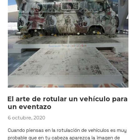
Marzá»
El arte de rotular un vehículo para
un eventazo
6 octubre, 2020
PUBLICADO
EL
Cuando piensas en la rotulación de vehículos es muy
probable que en tu cabeza aparezca la imagen de