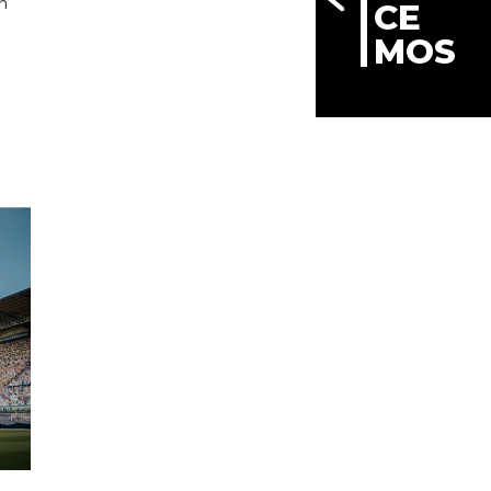
n
CE
MOS