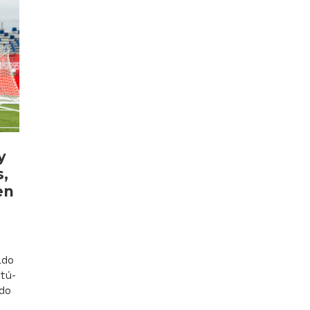
y
s,
en
ado
-tú-
ido