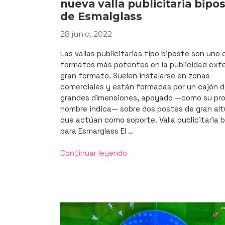
nueva valla publicitaria bipo
de Esmalglass
28 junio, 2022
PUBLICADO
EL
Las vallas publicitarias tipo biposte son uno 
formatos más potentes en la publicidad exte
gran formato. Suelen instalarse en zonas
comerciales y están formadas por un cajón 
grandes dimensiones, apoyado —como su pro
nombre indica— sobre dos postes de gran alt
que actúan como soporte. Valla publicitaria 
para Esmarglass El …
«Así
Continuar leyendo
fabricamos
e
instalamos
la
nueva
valla