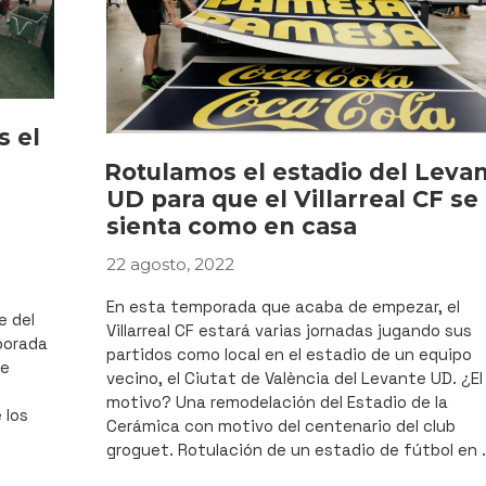
s el
Rotulamos el estadio del Leva
UD para que el Villarreal CF se
sienta como en casa
22 agosto, 2022
PUBLICADO
EL
En esta temporada que acaba de empezar, el
 del
Villarreal CF estará varias jornadas jugando sus
porada
partidos como local en el estadio de un equipo
de
vecino, el Ciutat de València del Levante UD. ¿El
motivo? Una remodelación del Estadio de la
 los
Cerámica con motivo del centenario del club
groguet. Rotulación de un estadio de fútbol en 