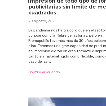
Impresión de todo tipo de lo
publicitarias sin límite de m
cuadrados
20 agosto, 2021
PUBLICADO
EL
La pandemia nos ha traído lo que en el sector
conoce como la fiebre de las lonas, pero en
Promopublic llevamos más de 30 años pelean
ellas. Tenemos una gran capacidad de produ
en impresión digital en gran formato e impri
tanto en material rígido como flexible, como 
caso de las …
«Impresión
Continuar leyendo
de
todo
tipo
de
lonas
publicitarias