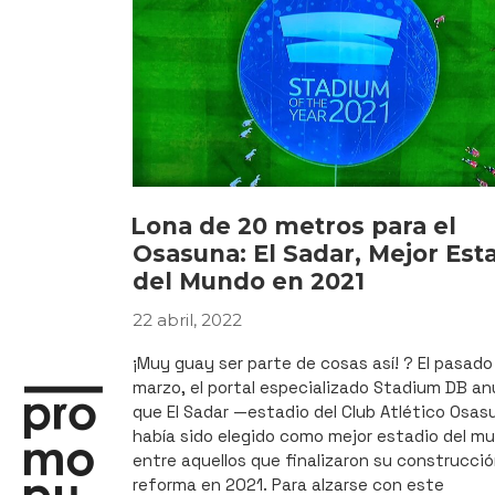
publicitaria
biposte
de
Esmalglass»
Lona de 20 metros para el
Osasuna: El Sadar, Mejor Est
del Mundo en 2021
22 abril, 2022
PUBLICADO
EL
¡Muy guay ser parte de cosas así! ? El pasado
marzo, el portal especializado Stadium DB an
que El Sadar —estadio del Club Atlético Osa
había sido elegido como mejor estadio del m
entre aquellos que finalizaron su construcció
reforma en 2021. Para alzarse con este