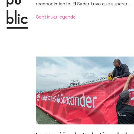
reconocimiento, El Sadar tuvo que superar …
«Lona
Continuar leyendo
de
20
metros
para
el
Osasuna:
El
Sadar,
Mejor
Estadio
del
Mundo
en
2021»