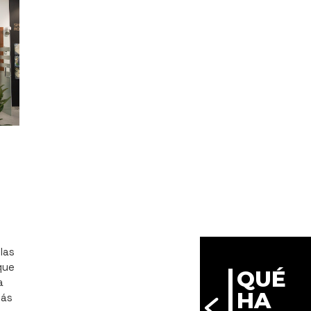
 las
que
QUÉ
a
HA
más