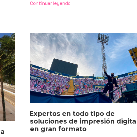
«Rotulamos
Continuar leyendo
el
estadio
del
Levante
UD
para
que
el
Villarreal
CF
se
sienta
como
en
casa»
Expertos en todo tipo de
soluciones de impresión digita
en gran formato
la