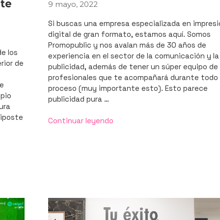
ste
9 mayo, 2022
PUBLICADO
EL
Si buscas una empresa especializada en impresi
digital de gran formato, estamos aquí. Somos
Promopublic y nos avalan más de 30 años de
de los
experiencia en el sector de la comunicación y la
rior de
publicidad, además de tener un súper equipo de
profesionales que te acompañará durante todo 
de
proceso (muy importante esto). Esto parece
pio
publicidad pura …
ura
biposte
«Expertos
Continuar leyendo
en
todo
tipo
de
soluciones
de
impresión
digital
en