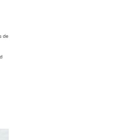
s de
d
s