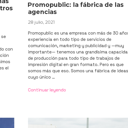
nas
Promopublic: la fábrica de las
etros
agencias
28 julio, 2021
PUBLICADO
EL
Promopublic es una empresa con más de 30 año
 se
experiencia en todo tipo de servicios de
comunicación, marketing y publicidad y —muy
do con
importante— tenemos una grandísima capacida
cción
de producción para todo tipo de trabajos de
mimos
impresión digital en gran formato. Pero es que
es el
somos más que eso. Somos una fábrica de idea
cuyo único …
«Promopublic:
Continuar leyendo
la
fábrica
de
las
agencias»