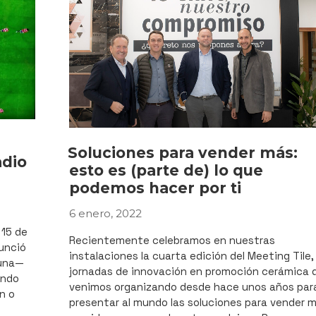
gran
formato»
Soluciones para vender más:
adio
esto es (parte de) lo que
podemos hacer por ti
6 enero, 2022
PUBLICADO
EL
 15 de
Recientemente celebramos en nuestras
unció
instalaciones la cuarta edición del Meeting Tile,
suna—
jornadas de innovación en promoción cerámica 
undo
venimos organizando desde hace unos años par
n o
presentar al mundo las soluciones para vender 