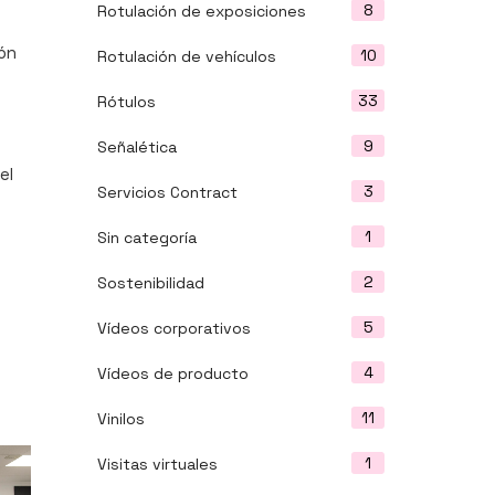
8
Rotulación de exposiciones
ón
10
Rotulación de vehículos
33
Rótulos
9
Señalética
el
3
Servicios Contract
1
Sin categoría
2
Sostenibilidad
5
Vídeos corporativos
4
Vídeos de producto
11
Vinilos
1
Visitas virtuales