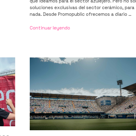
que ideamos para el sector azulejero. Pero no so
soluciones exclusivas del sector cerámico, para
nada. Desde Promopublic ofrecemos a diario …
«Soluciones
Continuar leyendo
para
vender
más:
esto
es
(parte
de)
lo
que
podemos
hacer
por
ti»