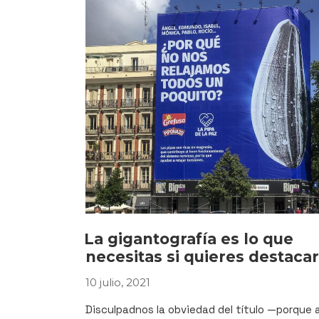
sin
límite
de
metros
cuadrados»
La gigantografía es lo que
necesitas si quieres destacar
10 julio, 2021
PUBLICADO
EL
Disculpadnos la obviedad del título —porque 