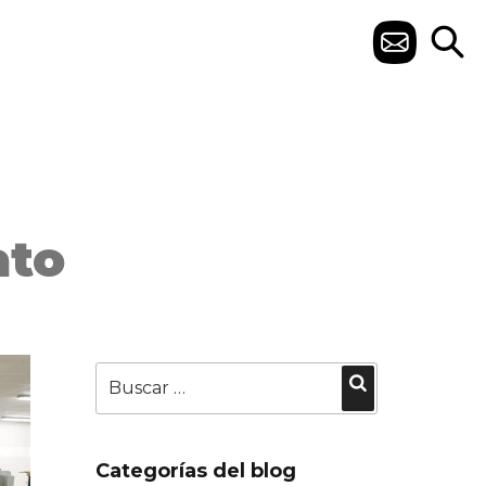
C
O
N
T
A
ato
C
T
O
Buscar
Buscar
por:
Categorías del blog