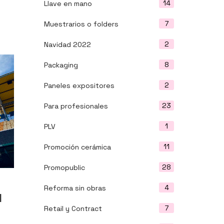
14
Llave en mano
7
Muestrarios o folders
2
Navidad 2022
8
Packaging
2
Paneles expositores
23
Para profesionales
1
PLV
11
Promoción cerámica
28
Promopublic
4
Reforma sin obras
l
7
Retail y Contract